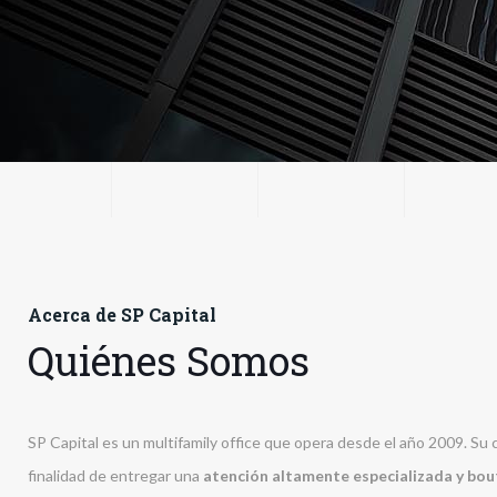
Acerca de SP Capital
Quiénes Somos
SP Capital es un multifamily office que opera desde el año 2009. Su 
finalidad de entregar una
atención altamente especializada y bou