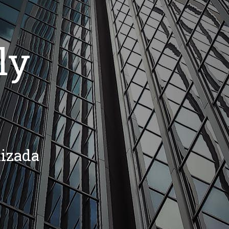
ly
lizada