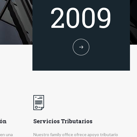
2009
ión
Servicios Tributarios
 en una
Nuestro family office ofrece apoyo tributario