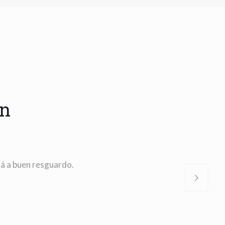
an
tá a buen resguardo.